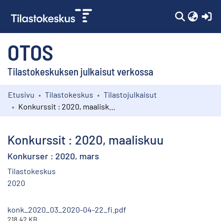
(c
OTOS
Tilastokeskuksen julkaisut verkossa
Etusivu
Tilastokeskus
Tilastojulkaisut
Kokoelmat
Konkurssit : 2020, maaliskuu
Selaa
Konkurssit : 2020, maaliskuu
Konkurser : 2020, mars
Tilastokeskus
2020
konk_2020_03_2020-04-22_fi.pdf
218.42 KB