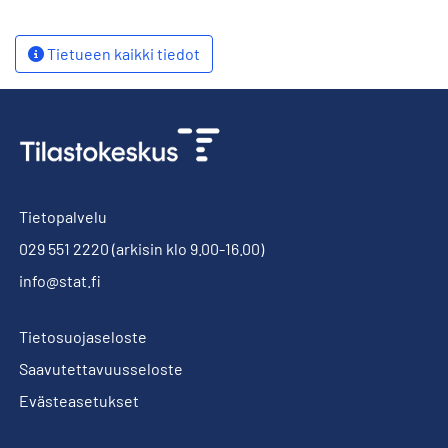
Tietueen kaikki tiedot
Tietopalvelu
029 551 2220
(arkisin klo 9.00-16.00)
info@stat.fi
Tietosuojaseloste
Saavutettavuusseloste
Evästeasetukset