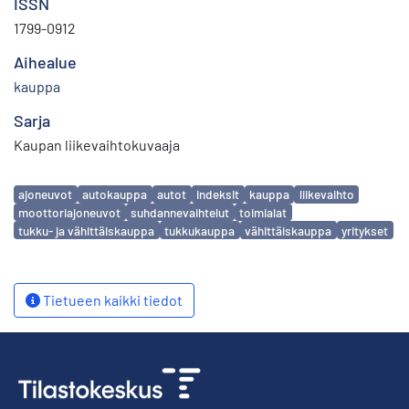
ISSN
1799-0912
Aihealue
kauppa
Sarja
Kaupan liikevaihtokuvaaja
Avainsanat
ajoneuvot
autokauppa
autot
indeksit
kauppa
liikevaihto
moottoriajoneuvot
suhdannevaihtelut
toimialat
tukku- ja vähittäiskauppa
tukkukauppa
vähittäiskauppa
yritykset
Tietueen kaikki tiedot