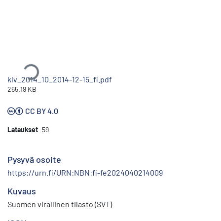
Ladataan...
klv_2014_10_2014-12-15_fi.pdf
265.19 KB
CC BY 4.0
Lataukset
59
Pysyvä osoite
https://urn.fi/URN:NBN:fi-fe2024040214009
Kuvaus
Suomen virallinen tilasto (SVT)