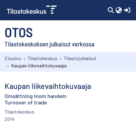
(c
OTOS
Tilastokeskuksen julkaisut verkossa
Etusivu
Tilastokeskus
Tilastojulkaisut
Kokoelmat
Kaupan liikevaihtokuvaaja
Selaa
Kaupan liikevaihtokuvaaja
Omsättning inom handeln
Turnover of trade
Tilastokeskus
2014