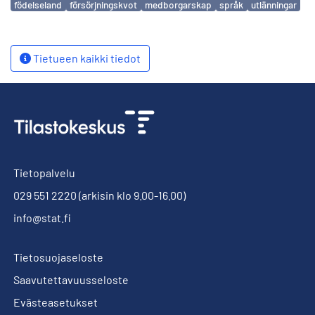
födelseland
försörjningskvot
medborgarskap
språk
utlänningar
Tietueen kaikki tiedot
Tietopalvelu
029 551 2220
(arkisin klo 9.00-16.00)
info@stat.fi
Tietosuojaseloste
Saavutettavuusseloste
Evästeasetukset