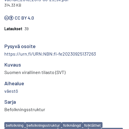
314.33 KB
CC BY 4.0
Lataukset
39
Pysyvä osoite
https://urn.fi/URN:NBN:fi-fe20230925137263
Kuvaus
Suomen virallinen tilasto (SVT)
Aihealue
väestö
Sarja
Befolkningsstruktur
Avainsanat
befolkning
befolkningsstruktur
folkmängd
folktäthet