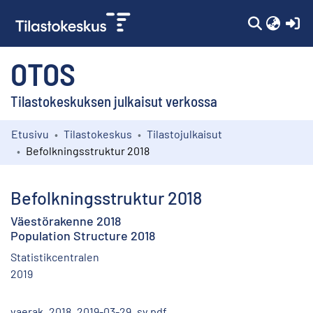
(c
OTOS
Tilastokeskuksen julkaisut verkossa
Etusivu
Tilastokeskus
Tilastojulkaisut
Kokoelmat
Befolkningsstruktur 2018
Selaa
Befolkningsstruktur 2018
Väestörakenne 2018
Population Structure 2018
Statistikcentralen
2019
vaerak_2018_2019-03-29_sv.pdf