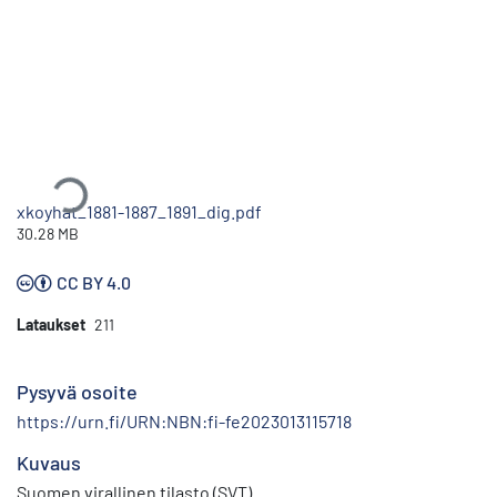
Ladataan...
xkoyhat_1881-1887_1891_dig.pdf
30.28 MB
CC BY 4.0
Lataukset
211
Pysyvä osoite
https://urn.fi/URN:NBN:fi-fe2023013115718
Kuvaus
Suomen virallinen tilasto (SVT)