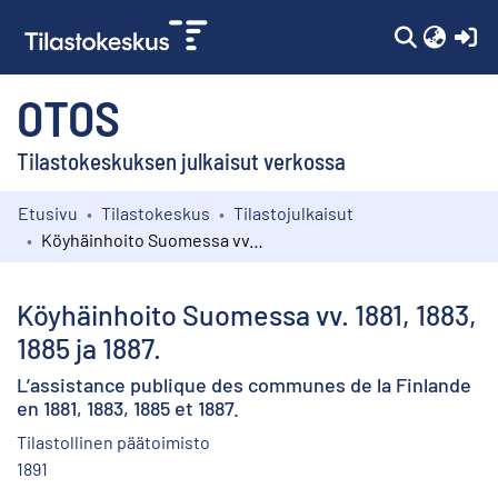
(c
OTOS
Tilastokeskuksen julkaisut verkossa
Etusivu
Tilastokeskus
Tilastojulkaisut
Kokoelmat
Köyhäinhoito Suomessa vv. 1881, 1883, 1885 ja 1887.
Selaa
Köyhäinhoito Suomessa vv. 1881, 1883,
1885 ja 1887.
L’assistance publique des communes de la Finlande
en 1881, 1883, 1885 et 1887.
Tilastollinen päätoimisto
1891