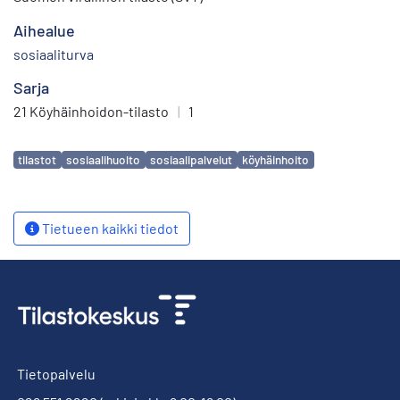
Aihealue
sosiaaliturva
Sarja
21 Köyhäinhoidon-tilasto
|
1
Avainsanat
tilastot
sosiaalihuolto
sosiaalipalvelut
köyhäinhoito
Tietueen kaikki tiedot
Tietopalvelu