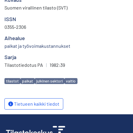
Suomen virallinen tilasto (SVT)
ISSN
0355-2306
Aihealue
palkat ja työvoimakustannukset
Sarja
Tilastotiedotus PA
|
1982:39
Avainsanat
tilastot
palkat
julkinen sektori
valtio
Tietueen kaikki tiedot