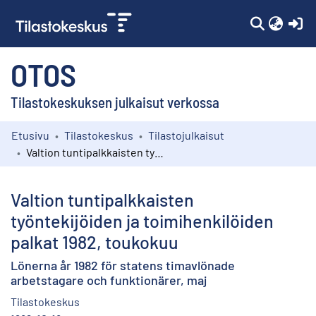
(c
OTOS
Tilastokeskuksen julkaisut verkossa
Etusivu
Tilastokeskus
Tilastojulkaisut
Kokoelmat
Valtion tuntipalkkaisten työntekijöiden ja toimihenkilöiden palkat 1982, toukokuu
Selaa
Valtion tuntipalkkaisten
työntekijöiden ja toimihenkilöiden
palkat 1982, toukokuu
Lönerna år 1982 för statens timavlönade
arbetstagare och funktionärer, maj
Tilastokeskus