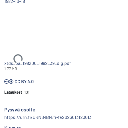
1982-10-18
Ladataan...
xtds_pa_198200_1982_39_dig.pdf
1.77 MB
CC BY 4.0
Lataukset
101
Pysyvä osoite
https://urn.fi/URN:NBN:fi-fe2023013123613
Kuvaus