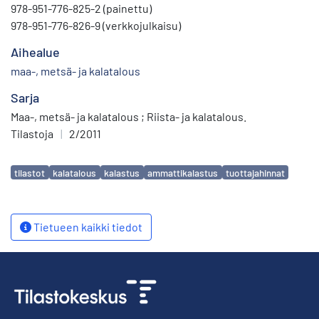
978-951-776-825-2 (painettu)
978-951-776-826-9 (verkkojulkaisu)
Aihealue
maa-, metsä- ja kalatalous
Sarja
Maa-, metsä- ja kalatalous ; Riista- ja kalatalous.
Tilastoja
|
2/2011
Avainsanat
tilastot
kalatalous
kalastus
ammattikalastus
tuottajahinnat
Tietueen kaikki tiedot