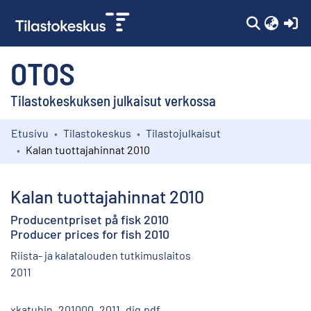
(c
OTOS
Tilastokeskuksen julkaisut verkossa
Etusivu
Tilastokeskus
Tilastojulkaisut
Kokoelmat
Kalan tuottajahinnat 2010
Selaa
Kalan tuottajahinnat 2010
Producentpriset på fisk 2010
Producer prices for fish 2010
Riista- ja kalatalouden tutkimuslaitos
2011
xkatuhin_201000_2011_dig.pdf