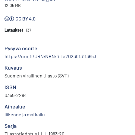
12.05 MB
CC BY 4.0
Lataukset
137
Pysyvä osoite
https://urn.fi/URN:NBN:fi-fe2023013113653
Kuvaus
Suomen virallinen tilasto (SVT)
ISSN
0355-2284
Aihealue
liikenne ja matkailu
Sarja
Tilastotiedotus LI
|
1983:20