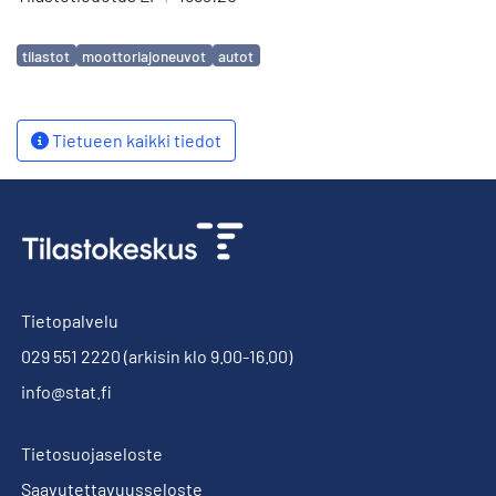
Avainsanat
tilastot
moottoriajoneuvot
autot
Tietueen kaikki tiedot
Tietopalvelu
029 551 2220
(arkisin klo 9.00-16.00)
info@stat.fi
Tietosuojaseloste
Saavutettavuusseloste