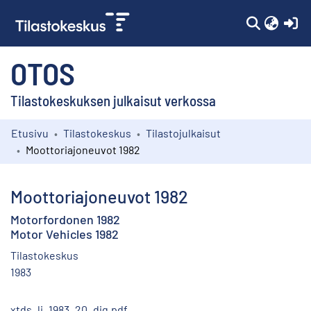
(c
OTOS
Tilastokeskuksen julkaisut verkossa
Etusivu
Tilastokeskus
Tilastojulkaisut
Kokoelmat
Moottoriajoneuvot 1982
Selaa
Moottoriajoneuvot 1982
Motorfordonen 1982
Motor Vehicles 1982
Tilastokeskus
1983
xtds_li_1983_20_dig.pdf