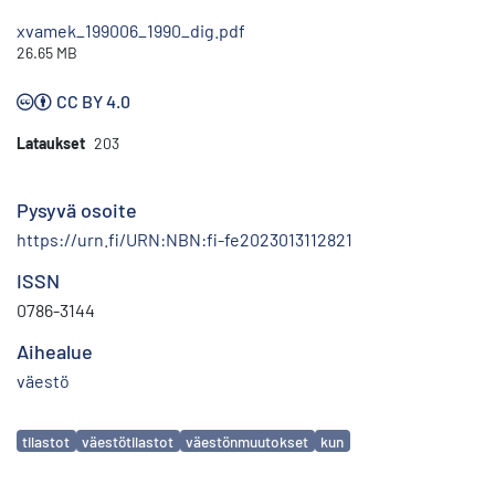
xvamek_199006_1990_dig.pdf
26.65 MB
CC BY 4.0
Lataukset
203
Pysyvä osoite
https://urn.fi/URN:NBN:fi-fe2023013112821
ISSN
0786-3144
Aihealue
väestö
Avainsanat
tilastot
väestötilastot
väestönmuutokset
kun