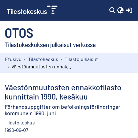
(c
OTOS
Tilastokeskuksen julkaisut verkossa
Etusivu
Tilastokeskus
Tilastojulkaisut
Kokoelmat
Väestönmuutosten ennakkotilasto kunnittain 1990, kesäkuu
Selaa
Väestönmuutosten ennakkotilasto
kunnittain 1990, kesäkuu
Förhandsuppgifter om befolkningsförändringar
kommunvis 1990, juni
Tilastokeskus
1990-09-07