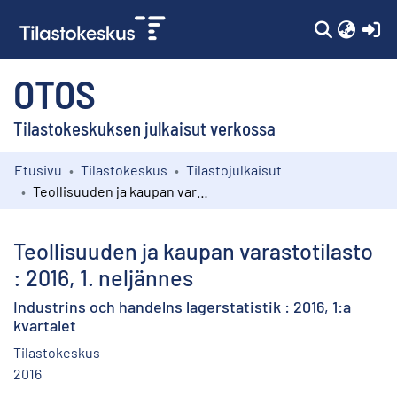
(c
OTOS
Tilastokeskuksen julkaisut verkossa
Etusivu
Tilastokeskus
Tilastojulkaisut
Kokoelmat
Teollisuuden ja kaupan varastotilasto : 2016, 1. neljännes
Selaa
Teollisuuden ja kaupan varastotilasto
: 2016, 1. neljännes
Industrins och handelns lagerstatistik : 2016, 1:a
kvartalet
Tilastokeskus
2016