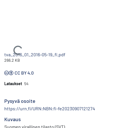
Ladataan...
tva_2016_01_2016-05-19_fi.pdf
266.2 KB
CC BY 4.0
Lataukset
54
Pysyvä osoite
https://urn.fi/URN:NBN:fi-fe20230907121274
Kuvaus
Suomen virallinen tilasto (SVT)