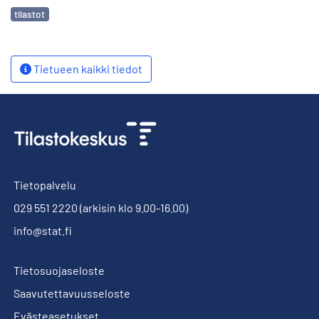
Avainsanat
tilastot
Tietueen kaikki tiedot
Tietopalvelu
029 551 2220
(arkisin klo 9.00-16.00)
info@stat.fi
Tietosuojaseloste
Saavutettavuusseloste
Evästeasetukset