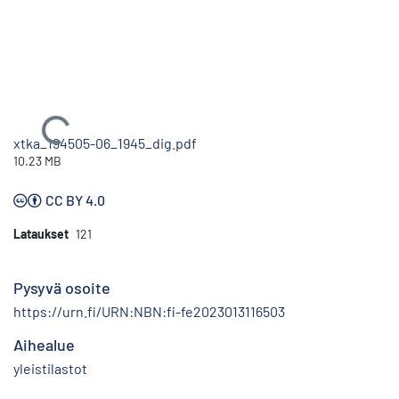
Ladataan...
xtka_194505-06_1945_dig.pdf
10.23 MB
CC BY 4.0
Lataukset
121
Pysyvä osoite
https://urn.fi/URN:NBN:fi-fe2023013116503
Aihealue
yleistilastot