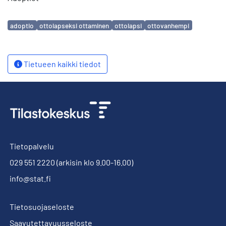
Avainsanat
adoptio
ottolapseksi ottaminen
ottolapsi
ottovanhempi
Tietueen kaikki tiedot
Tietopalvelu
029 551 2220
(arkisin klo 9.00-16.00)
info@stat.fi
Tietosuojaseloste
Saavutettavuusseloste