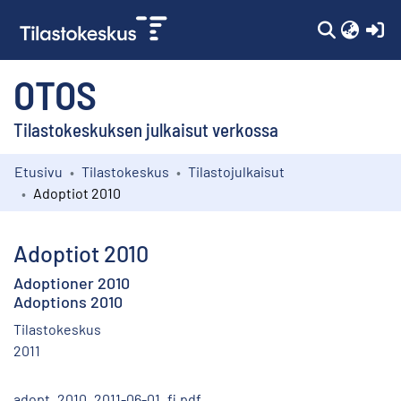
(c
OTOS
Tilastokeskuksen julkaisut verkossa
Etusivu
Tilastokeskus
Tilastojulkaisut
Kokoelmat
Adoptiot 2010
Selaa
Adoptiot 2010
Adoptioner 2010
Adoptions 2010
Tilastokeskus
2011
adopt_2010_2011-06-01_fi.pdf