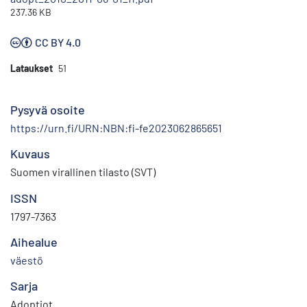
237.36 KB
CC BY 4.0
Lataukset
51
Pysyvä osoite
https://urn.fi/URN:NBN:fi-fe2023062865651
Kuvaus
Suomen virallinen tilasto (SVT)
ISSN
1797-7363
Aihealue
väestö
Sarja
Adoptiot