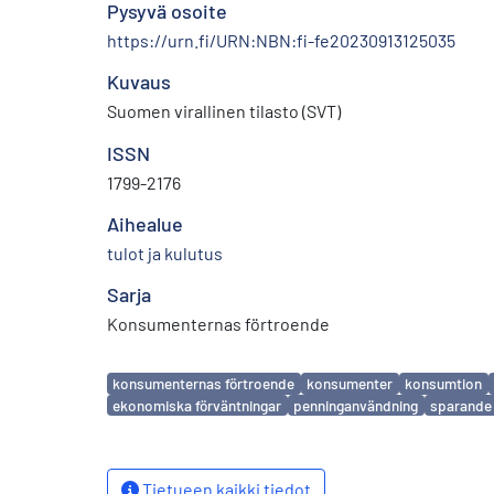
Pysyvä osoite
https://urn.fi/URN:NBN:fi-fe20230913125035
Kuvaus
Suomen virallinen tilasto (SVT)
ISSN
1799-2176
Aihealue
tulot ja kulutus
Sarja
Konsumenternas förtroende
Avainsanat
konsumenternas förtroende
konsumenter
konsumtion
ekonomiska förväntningar
penninganvändning
sparande
Tietueen kaikki tiedot