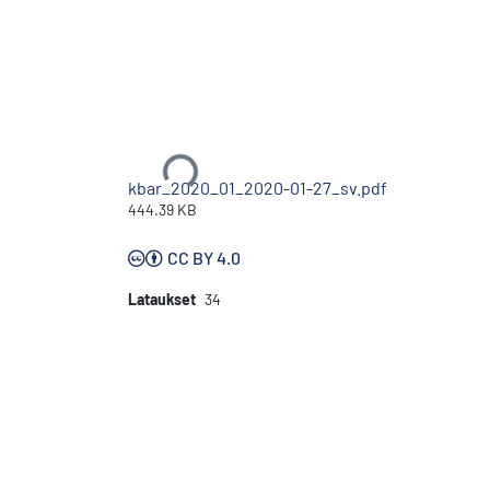
Ladataan...
kbar_2020_01_2020-01-27_sv.pdf
444.39 KB
CC BY 4.0
Lataukset
34