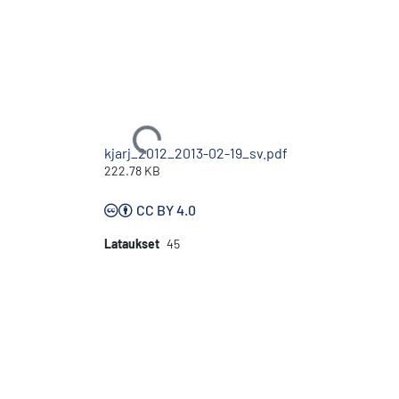
Ladataan...
kjarj_2012_2013-02-19_sv.pdf
222.78 KB
CC BY 4.0
Lataukset
45