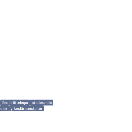
läroinrättningar
studerande
olor
yrkesläroanstalter