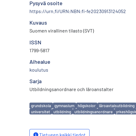
Pysyvä osoite
https://urn.fi/URN:NBN:fi-fe20230913124052
Kuvaus
Suomen virallinen tilasto (SVT)
ISSN
1799-5817
Aihealue
koulutus
Sarja
Utbildningsanordnare och läroanstalter
Avainsanat
grundskola
gymnasium
högskolor
läroavtalsutbildning
universitet
utbildning
utbildningsanordnare
yrkeshögsk
Tietueen kaikki tiedot