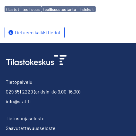
Avainsanat
tilastot
teollisuus
teollisuustuotanto
indeksit
Tietueen kaikki tiedot
Tietopalvelu
029 551 2220
(arkisin klo 9.00-16.00)
info@stat.fi
Tietosuojaseloste
Saavutettavuusseloste