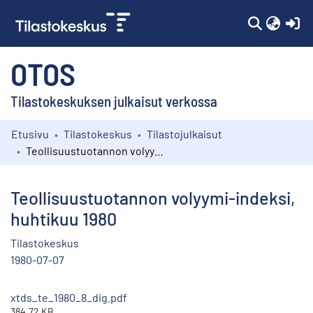
(c
OTOS
Tilastokeskuksen julkaisut verkossa
Etusivu
Tilastokeskus
Tilastojulkaisut
Kokoelmat
Teollisuustuotannon volyymi-indeksi, huhtikuu 1980
Selaa
Teollisuustuotannon volyymi-indeksi,
huhtikuu 1980
Tilastokeskus
1980-07-07
xtds_te_1980_8_dig.pdf
384.72 KB