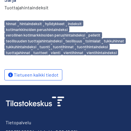
Tuottajahintaindeksit
Avainsanat
hinnat
hintaindeksit
hyödykkeet
indeksit
kotimarkkinoiden perushintaindeksi
verollinen kotimarkkinoiden perushintaindeksi
pelletit
teollisuuden tuottajahintaindeksi
teollisuus
toimialat
tukkuhinnat
tukkuhintaindeksi
tuonti
tuontihinnat
tuontihintaindeksi
tuottajahinnat
tuotteet
vienti
vientihinnat
vientihintaindeksi
Tietueen kaikki tiedot
Tietopalvelu