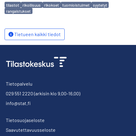
Avainsanat
tilastot
rikollisuus
rikokset
tuomioistuimet
syytetyt
rangaistukset
Tietueen kaikki tiedot
Tietopalvelu
029 551 2220
(arkisin klo 9.00-16.00)
info@stat.fi
Tietosuojaseloste
Saavutettavuusseloste