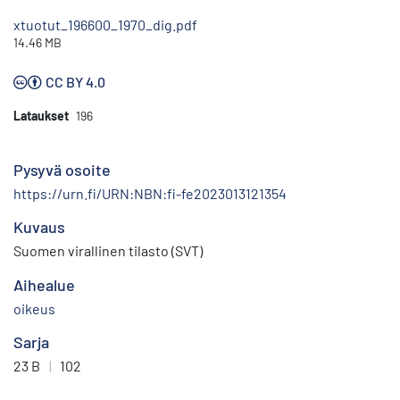
xtuotut_196600_1970_dig.pdf
14.46 MB
CC BY 4.0
Lataukset
196
Pysyvä osoite
https://urn.fi/URN:NBN:fi-fe2023013121354
Kuvaus
Suomen virallinen tilasto (SVT)
Aihealue
oikeus
Sarja
23 B
|
102