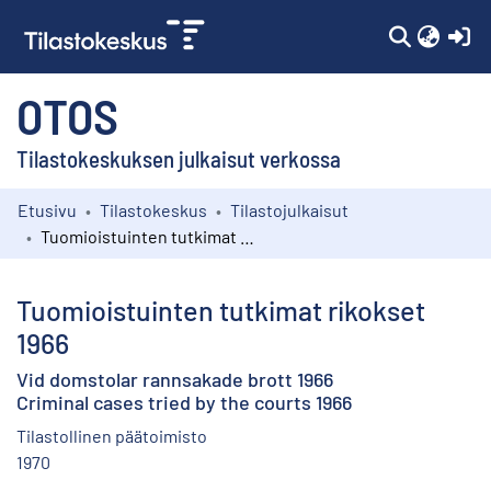
(c
OTOS
Tilastokeskuksen julkaisut verkossa
Etusivu
Tilastokeskus
Tilastojulkaisut
Kokoelmat
Tuomioistuinten tutkimat rikokset 1966
Selaa
Tuomioistuinten tutkimat rikokset
1966
Vid domstolar rannsakade brott 1966
Criminal cases tried by the courts 1966
Tilastollinen päätoimisto
1970