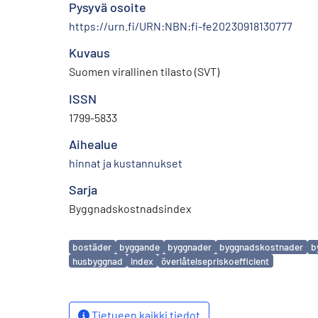
Pysyvä osoite
https://urn.fi/URN:NBN:fi-fe20230918130777
Kuvaus
Suomen virallinen tilasto (SVT)
ISSN
1799-5833
Aihealue
hinnat ja kustannukset
Sarja
Byggnadskostnadsindex
Avainsanat
bostäder
byggande
byggnader
byggnadskostnader
b
husbyggnad
index
överlåtelsepriskoefficient
Tietueen kaikki tiedot