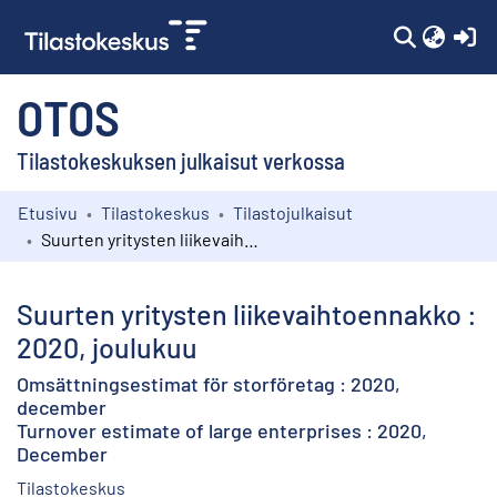
(c
OTOS
Tilastokeskuksen julkaisut verkossa
Etusivu
Tilastokeskus
Tilastojulkaisut
Kokoelmat
Suurten yritysten liikevaihtoennakko : 2020, joulukuu
Selaa
Suurten yritysten liikevaihtoennakko :
2020, joulukuu
Omsättningsestimat för storföretag : 2020,
december
Turnover estimate of large enterprises : 2020,
December
Tilastokeskus