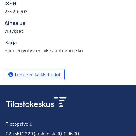
ISSN
2342-0707
Aihealue
yritykset
Sarja
Suurten yritysten liikevaihtoennakko
Tietueen kaikki tiedot
Tietopalvelu
029 551 2220
(arkisin klo 9.00-16.00)