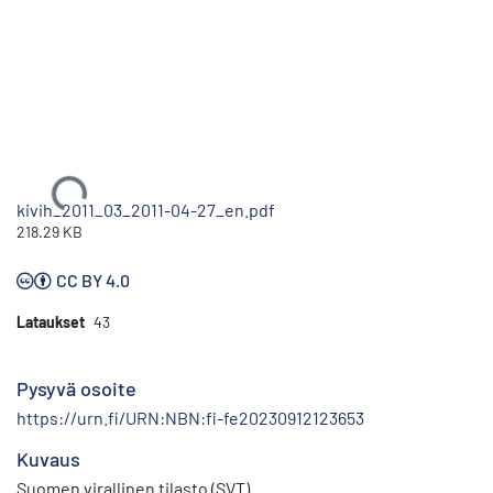
Ladataan...
kivih_2011_03_2011-04-27_en.pdf
218.29 KB
CC BY 4.0
Lataukset
43
Pysyvä osoite
https://urn.fi/URN:NBN:fi-fe20230912123653
Kuvaus
Suomen virallinen tilasto (SVT)