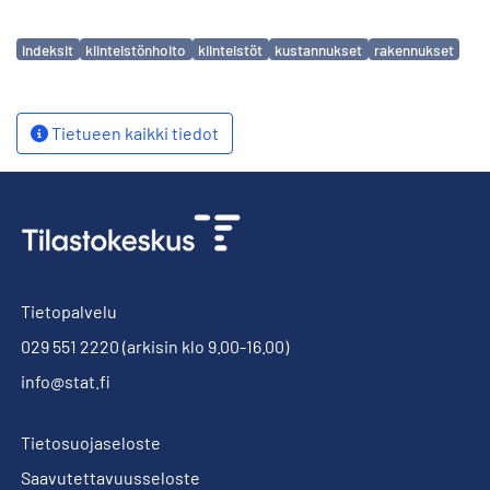
Avainsanat
indeksit
kiinteistönhoito
kiinteistöt
kustannukset
rakennukset
Tietueen kaikki tiedot
Tietopalvelu
029 551 2220
(arkisin klo 9.00-16.00)
info@stat.fi
Tietosuojaseloste
Saavutettavuusseloste