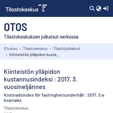
(c
OTOS
Tilastokeskuksen julkaisut verkossa
Etusivu
Tilastokeskus
Tilastojulkaisut
Kokoelmat
Kiinteistön ylläpidon kustannusindeksi : 2017, 3. vuosineljännes
Selaa
Kiinteistön ylläpidon
kustannusindeksi : 2017, 3.
vuosineljännes
Kostnadsindex för fastinghetsunderhåll : 2017, 3:e
kvartalet
Tilastokeskus