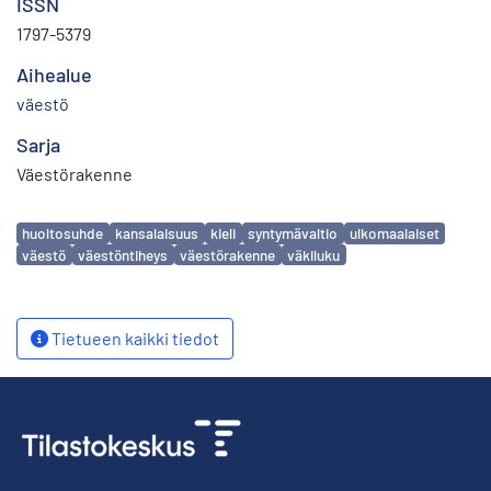
ISSN
1797-5379
Aihealue
väestö
Sarja
Väestörakenne
Avainsanat
huoltosuhde
kansalaisuus
kieli
syntymävaltio
ulkomaalaiset
väestö
väestöntiheys
väestörakenne
väkiluku
Tietueen kaikki tiedot