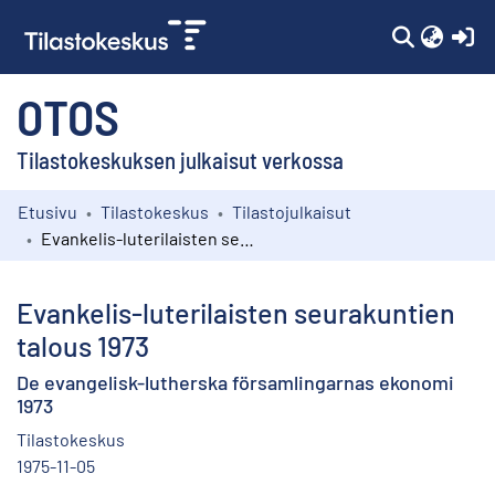
(c
OTOS
Tilastokeskuksen julkaisut verkossa
Etusivu
Tilastokeskus
Tilastojulkaisut
Kokoelmat
Evankelis-luterilaisten seurakuntien talous 1973
Selaa
Evankelis-luterilaisten seurakuntien
talous 1973
De evangelisk-lutherska församlingarnas ekonomi
1973
Tilastokeskus
1975-11-05