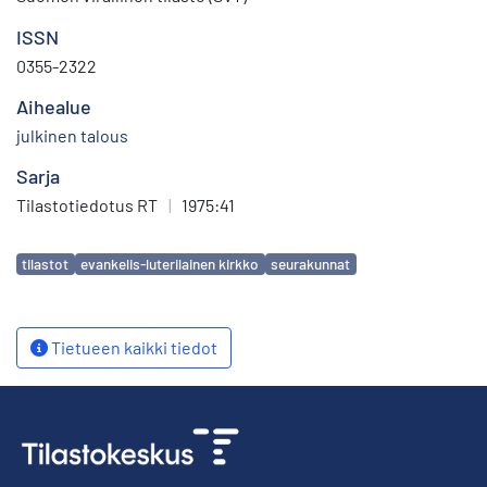
ISSN
0355-2322
Aihealue
julkinen talous
Sarja
Tilastotiedotus RT
|
1975:41
Avainsanat
tilastot
evankelis-luterilainen kirkko
seurakunnat
Tietueen kaikki tiedot