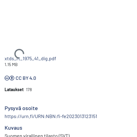
Ladataan...
xtds_rt_1975_41_dig.pdf
1.15 MB
CC BY 4.0
Lataukset
178
Pysyvä osoite
https://urn.fi/URN:NBN:fi-fe2023013123151
Kuvaus
Suomen virallinen tilasto (SVT)