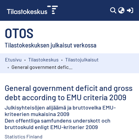
(c
OTOS
Tilastokeskuksen julkaisut verkossa
Etusivu
Tilastokeskus
Tilastojulkaisut
Kokoelmat
General government deficit and gross debt according to EMU criteria 2009
Selaa
General government deficit and gross
debt according to EMU criteria 2009
Julkisyhteisöjen alijäämä ja bruttovelka EMU-
kriteerien mukaisina 2009
Den offentliga samfundens underskott och
bruttoskuld enligt EMU-kriterier 2009
Statistics Finland