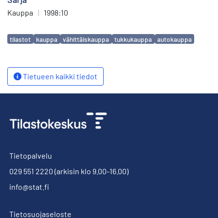
Kauppa
|
1998:10
Avainsanat
tilastot
kauppa
vähittäiskauppa
tukkukauppa
autokauppa
Tietueen kaikki tiedot
Tietopalvelu
029 551 2220
(arkisin klo 9.00-16.00)
info@stat.fi
Tietosuojaseloste