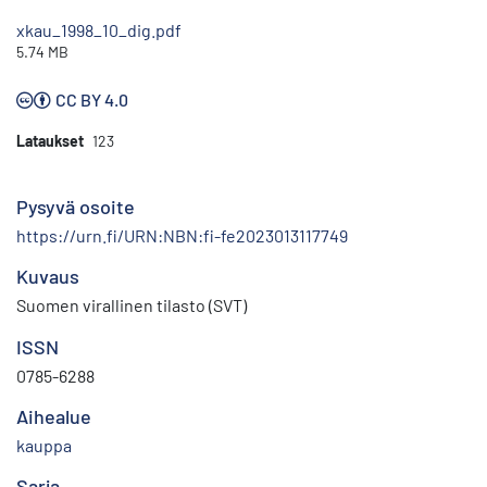
xkau_1998_10_dig.pdf
5.74 MB
CC BY 4.0
Lataukset
123
Pysyvä osoite
https://urn.fi/URN:NBN:fi-fe2023013117749
Kuvaus
Suomen virallinen tilasto (SVT)
ISSN
0785-6288
Aihealue
kauppa
Sarja