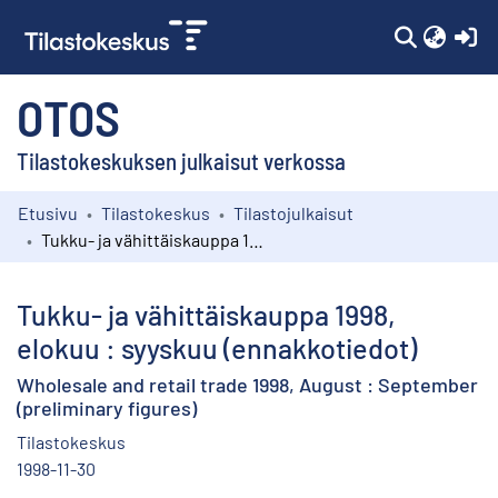
(c
OTOS
Tilastokeskuksen julkaisut verkossa
Etusivu
Tilastokeskus
Tilastojulkaisut
Kokoelmat
Tukku- ja vähittäiskauppa 1998, elokuu : syyskuu (ennakkotiedot)
Selaa
Tukku- ja vähittäiskauppa 1998,
elokuu : syyskuu (ennakkotiedot)
Wholesale and retail trade 1998, August : September
(preliminary figures)
Tilastokeskus
1998-11-30