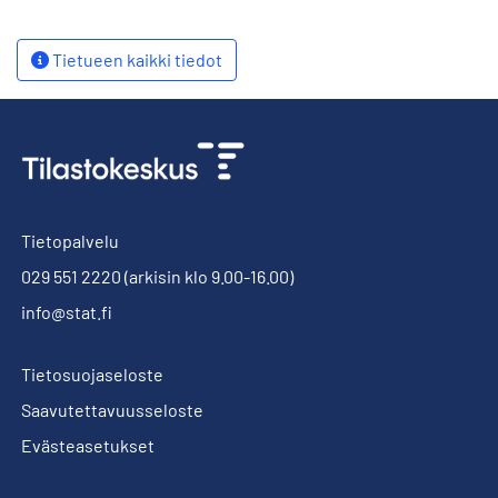
Tietueen kaikki tiedot
Tietopalvelu
029 551 2220
(arkisin klo 9.00-16.00)
info@stat.fi
Tietosuojaseloste
Saavutettavuusseloste
Evästeasetukset