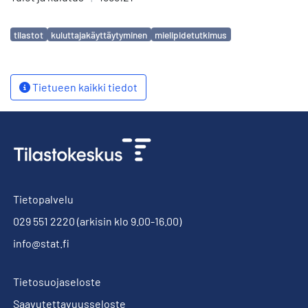
Avainsanat
tilastot
kuluttajakäyttäytyminen
mielipidetutkimus
Tietueen kaikki tiedot
Tietopalvelu
029 551 2220
(arkisin klo 9.00-16.00)
info@stat.fi
Tietosuojaseloste
Saavutettavuusseloste