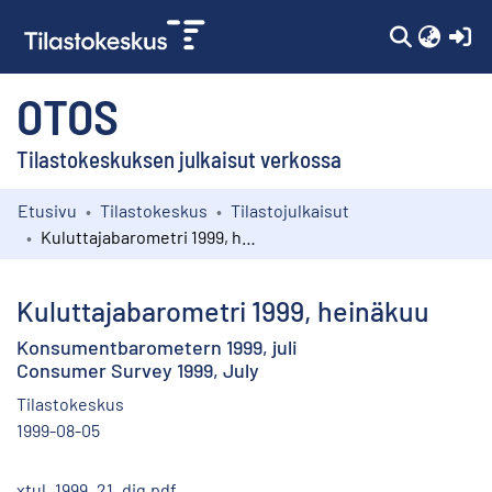
(c
OTOS
Tilastokeskuksen julkaisut verkossa
Etusivu
Tilastokeskus
Tilastojulkaisut
Kokoelmat
Kuluttajabarometri 1999, heinäkuu
Selaa
Kuluttajabarometri 1999, heinäkuu
Konsumentbarometern 1999, juli
Consumer Survey 1999, July
Tilastokeskus
1999-08-05
xtul_1999_21_dig.pdf