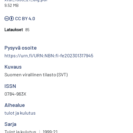
9.52 MB
CC BY 4.0
Lataukset
85
Pysyvä osoite
https://urn.fi/URN:NBN:fi-fe202301317945
Kuvaus
Suomen virallinen tilasto (SVT)
ISSN
0784-963X
Aihealue
tulot ja kulutus
Sarja
Tulot ja kulutus
|
1999:21