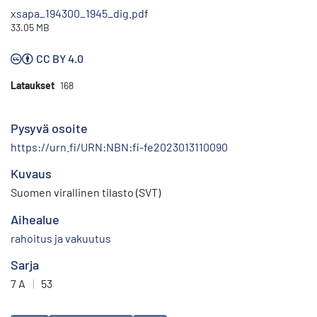
xsapa_194300_1945_dig.pdf
33.05 MB
CC BY 4.0
Lataukset
168
Pysyvä osoite
https://urn.fi/URN:NBN:fi-fe2023013110090
Kuvaus
Suomen virallinen tilasto (SVT)
Aihealue
rahoitus ja vakuutus
Sarja
7 A
|
53
Avainsanat