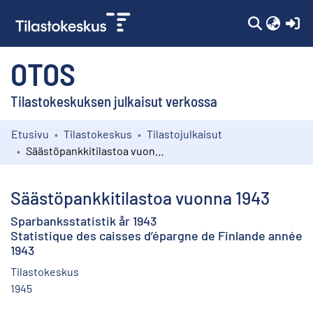
(c
OTOS
Tilastokeskuksen julkaisut verkossa
Etusivu
Tilastokeskus
Tilastojulkaisut
Kokoelmat
Säästöpankkitilastoa vuonna 1943
Selaa
Säästöpankkitilastoa vuonna 1943
Sparbanksstatistik år 1943
Statistique des caisses d’épargne de Finlande année
1943
Tilastokeskus
1945