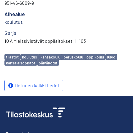
951-46-6009-9
Aihealue
koulutus
Sarja
10 A Yleissivistävät oppilaitokset
|
103
Avainsanat
tilastot
koulutus
kansakoulu
peruskoulu
oppikoulu
lukio
kansalaisopistot
päiväkodit
Tietueen kaikki tiedot