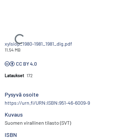
Ladataan...
xylsiop_1980-1981_1981_dig.pdf
11.54 MB
CC BY 4.0
Lataukset
172
Pysyvä osoite
https://urn.fi/URN:ISBN:951-46-6009-9
Kuvaus
Suomen virallinen tilasto (SVT)
ISBN