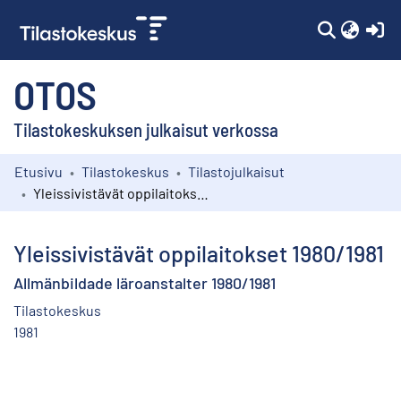
(c
OTOS
Tilastokeskuksen julkaisut verkossa
Etusivu
Tilastokeskus
Tilastojulkaisut
Kokoelmat
Yleissivistävät oppilaitokset 1980/1981
Selaa
Yleissivistävät oppilaitokset 1980/1981
Allmänbildade läroanstalter 1980/1981
Tilastokeskus
1981