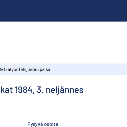
Metsätyöntekijöiden palkat 1984, 3. neljännes
kat 1984, 3. neljännes
Pysyvä osoite