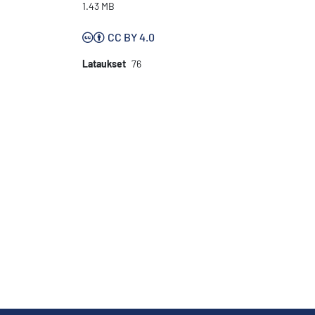
1.43 MB
CC BY 4.0
Lataukset
76