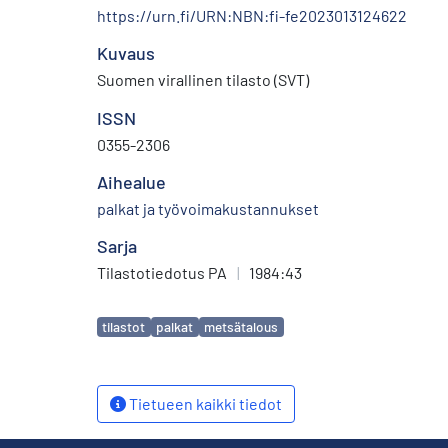
https://urn.fi/URN:NBN:fi-fe2023013124622
Kuvaus
Suomen virallinen tilasto (SVT)
ISSN
0355-2306
Aihealue
palkat ja työvoimakustannukset
Sarja
Tilastotiedotus PA
|
1984:43
Avainsanat
tilastot
palkat
metsätalous
Tietueen kaikki tiedot