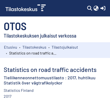
(c
OTOS
Tilastokeskuksen julkaisut verkossa
Etusivu
Tilastokeskus
Tilastojulkaisut
Kokoelmat
Statistics on road traffic accidents
Selaa
Statistics on road traffic accidents
Tieliikenneonnettomuustilasto : 2017, huhtikuu
Statistik över vägtrafikolyckor
Statistics Finland
2017