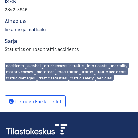
ISSN
2342-3846
Aihealue
liikenne ja matkailu
Sarja
Statistics on road traffic accidents
Avainsanat
accidents
alcohol
drunkenness in traffic
intoxicants
mortality
motor vehicles
motorcar
road traffic
traffic
traffic accidents
traffic damages
traffic fatalities
traffic safety
vehicles
Tietueen kaikki tiedot