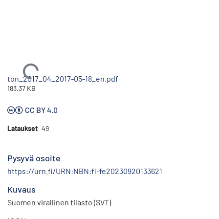
Ladataan...
ton_2017_04_2017-05-18_en.pdf
183.37 KB
CC BY 4.0
Lataukset
49
Pysyvä osoite
https://urn.fi/URN:NBN:fi-fe20230920133621
Kuvaus
Suomen virallinen tilasto (SVT)