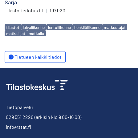
Sarja
Tilastotiedotus LI
|
1971:20
Avainsanat
tilastot
laivaliikenne
lentoliikenne
henkilöliikenne
matkustajat
matkailijat
matkailu
Tietueen kaikki tiedot
Tietopalvelu
029 551 2220
(arkisin klo 9.00-16.00)
info@stat.fi