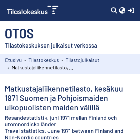
(c
OTOS
Tilastokeskuksen julkaisut verkossa
Etusivu
Tilastokeskus
Tilastojulkaisut
Kokoelmat
Matkustajaliikennetilasto, kesäkuu 1971 Suomen ja Pohjoismaiden ulkopuolisten maiden välillä
Selaa
Matkustajaliikennetilasto, kesäkuu
1971 Suomen ja Pohjoismaiden
ulkopuolisten maiden välillä
Resandestatistik, juni 1971 mellan Finland och
utomnordiska länder
Travel statistics, June 1971 between Finland and
Non-Nordic countries