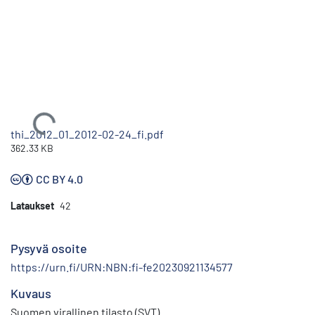
Ladataan...
thi_2012_01_2012-02-24_fi.pdf
362.33 KB
CC BY 4.0
Lataukset
42
Pysyvä osoite
https://urn.fi/URN:NBN:fi-fe20230921134577
Kuvaus
Suomen virallinen tilasto (SVT)