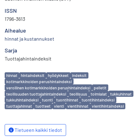
ISSN
1796-3613
Aihealue
hinnat ja kustannukset
Sarja
Tuottajahintaindeksit
Avainsanat
hinnat
hintaindeksit
hyödykkeet
indeksit
kotimarkkinoiden perushintaindeksi
verollinen kotimarkkinoiden perushintaindeksi
pelletit
teollisuuden tuottajahintaindeksi
teollisuus
toimialat
tukkuhinnat
tukkuhintaindeksi
tuonti
tuontihinnat
tuontihintaindeksi
tuottajahinnat
tuotteet
vienti
vientihinnat
vientihintaindeksi
Tietueen kaikki tiedot