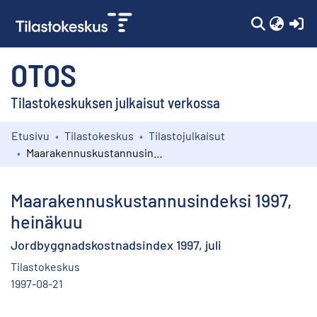
(c
OTOS
Tilastokeskuksen julkaisut verkossa
Etusivu
Tilastokeskus
Tilastojulkaisut
Kokoelmat
Maarakennuskustannusindeksi 1997, heinäkuu
Selaa
Maarakennuskustannusindeksi 1997,
heinäkuu
Jordbyggnadskostnadsindex 1997, juli
Tilastokeskus
1997-08-21