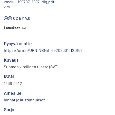
xmaku_199707_1997_dig.pdf
2 MB
CC BY 4.0
Lataukset
131
Pysyvä osoite
https://urn.fi/URN:NBN:fi-fe2023013120162
Kuvaus
Suomen virallinen tilasto (SVT)
ISSN
1236-9942
Aihealue
hinnat ja kustannukset
Sarja