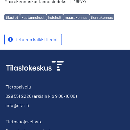
Maarakennuskustannusindeksi
|
1997:7
Avainsanat
tilastot
kustannukset
indeksit
maarakennus
tienrakennus
Tietueen kaikki tiedot
Tietopalvelu
029 551 2220
(arkisin klo 9.00-16.00)
info@stat.fi
Tietosuojaseloste