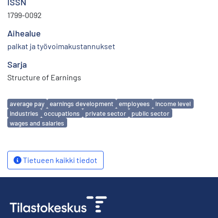
ISSN
1799-0092
Aihealue
palkat ja työvoimakustannukset
Sarja
Structure of Earnings
Avainsanat
average pay
earnings development
employees
income level
industries
occupations
private sector
public sector
wages and salaries
Tietueen kaikki tiedot