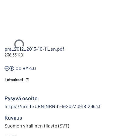
Ladataan...
pra_2012_2013-10-11_en.pdf
238.33 KB
CC BY 4.0
Lataukset
71
Pysyvä osoite
https://urn.fi/URN:NBN:fi-fe20230918129633
Kuvaus
Suomen virallinen tilasto (SVT)