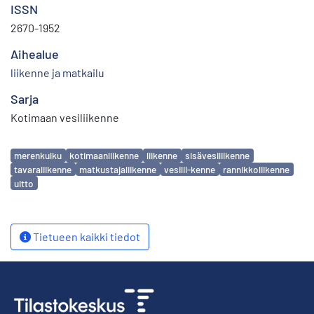
ISSN
2670-1952
Aihealue
liikenne ja matkailu
Sarja
Kotimaan vesiliikenne
Avainsanat
merenkulku
kotimaanliikenne
liikenne
sisävesiliikenne
tavaraliikenne
matkustajaliikenne
vesilii-kenne
rannikkoliikenne
uitto
Tietueen kaikki tiedot