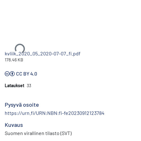
Ladataan...
kvliik_2020_05_2020-07-07_fi.pdf
178.46 KB
CC BY 4.0
Lataukset
33
Pysyvä osoite
https://urn.fi/URN:NBN:fi-fe20230912123784
Kuvaus
Suomen virallinen tilasto (SVT)