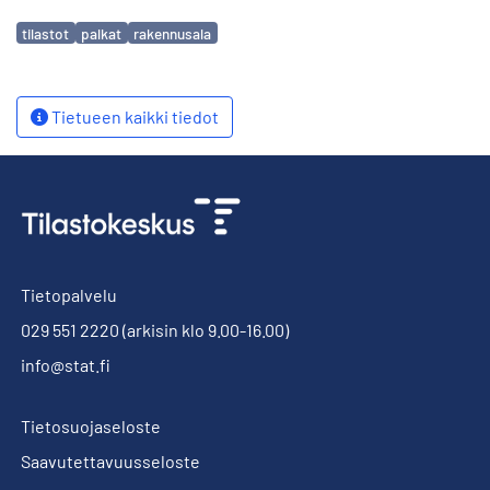
Avainsanat
tilastot
palkat
rakennusala
Tietueen kaikki tiedot
Tietopalvelu
029 551 2220
(arkisin klo 9.00-16.00)
info@stat.fi
Tietosuojaseloste
Saavutettavuusseloste