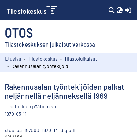
(c
OTOS
Tilastokeskuksen julkaisut verkossa
Etusivu
Tilastokeskus
Tilastojulkaisut
Kokoelmat
Rakennusalan työntekijöiden palkat neljännellä neljänneksellä 1969
Selaa
Rakennusalan työntekijöiden palkat
neljännellä neljänneksellä 1969
Tilastollinen päätoimisto
1970-05-11
xtds_pa_197000_1970_14_dig.pdf
876.71 KB