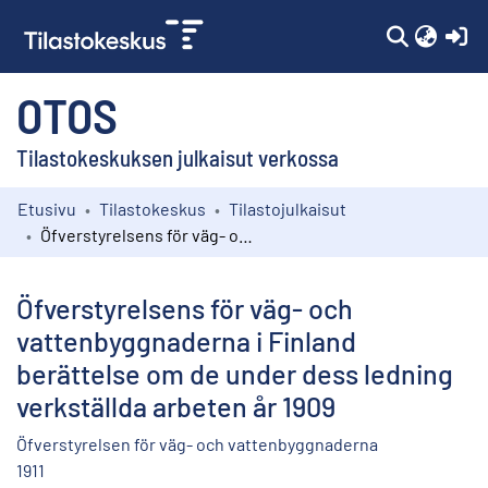
(c
OTOS
Tilastokeskuksen julkaisut verkossa
Etusivu
Tilastokeskus
Tilastojulkaisut
Kokoelmat
Öfverstyrelsens för väg- och vattenbyggnaderna i Finland berättelse om de under dess ledning verkställda arbeten år 1909
Selaa
Öfverstyrelsens för väg- och
vattenbyggnaderna i Finland
berättelse om de under dess ledning
verkställda arbeten år 1909
Öfverstyrelsen för väg- och vattenbyggnaderna
1911