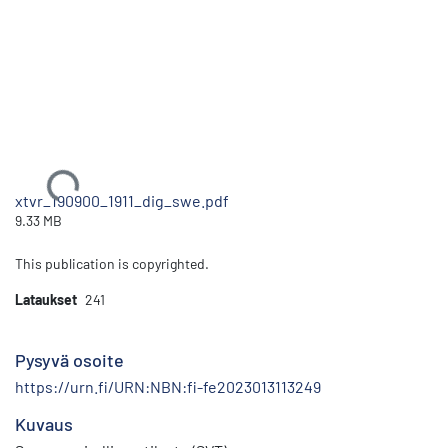
Ladataan...
xtvr_190900_1911_dig_swe.pdf
9.33 MB
This publication is copyrighted.
Lataukset
241
Pysyvä osoite
https://urn.fi/URN:NBN:fi-fe2023013113249
Kuvaus