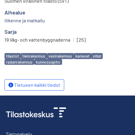
Suomen virallinen tilasto (SVT)
Aihealue
liikenne ja matkailu
Sarja
19 Väg- och vattenbyggnaderna
|
[25]
Avainsanat
tilastot
tienrakennus
vesirakennus
kanavat
sillat
radanrakennus
kunnossapito
Tietueen kaikki tiedot
Tietopalvelu