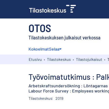
OTOS
Tilastokeskuksen julkaisut verkossa
Kokoelmat
Selaa
Etusivu
Tilastokeskus
Tilastojulkaisut
Työvoimatutkimus : Pal
Arbetskraftsundersökning : Löntagarnas n
Labour Force Survey : Employees working
Tilastokeskus
2019