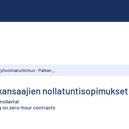
Työvoimatutkimus : Palkansaajien nollatuntisopimukset
kansaajien nollatuntisopimukset
ollavtal
 on zero-hour contracts