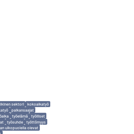
ulkinen sektori
kokoaikatyö
katyö
palkansaajat
öaika
työelämä
työlliset
at
työsuhde
työttömyys
an ulkopuolella olevat
t