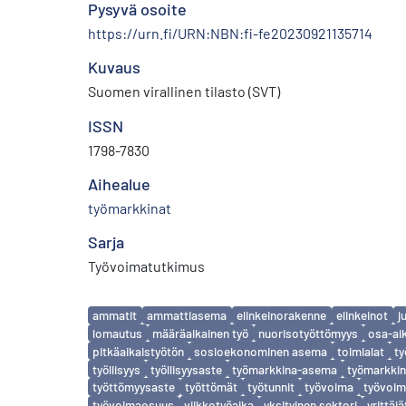
Pysyvä osoite
https://urn.fi/URN:NBN:fi-fe20230921135714
Kuvaus
Suomen virallinen tilasto (SVT)
ISSN
1798-7830
Aihealue
työmarkkinat
Sarja
Työvoimatutkimus
Avainsanat
ammatit
ammattiasema
elinkeinorakenne
elinkeinot
j
lomautus
määräaikainen työ
nuorisotyöttömyys
osa-ai
pitkäaikaistyötön
sosioekonominen asema
toimialat
ty
työllisyys
työllisyysaste
työmarkkina-asema
työmarkkin
työttömyysaste
työttömät
työtunnit
työvoima
työvoim
työvoimaosuus
viikkotyöaika
yksityinen sektori
yrittäjä