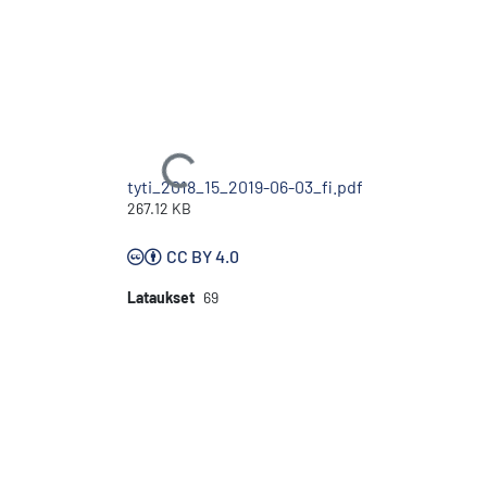
Ladataan...
tyti_2018_15_2019-06-03_fi.pdf
267.12 KB
CC BY 4.0
Lataukset
69