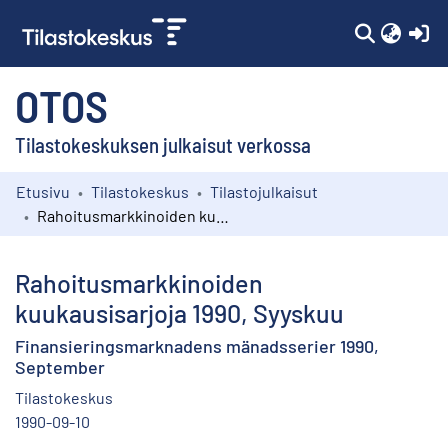
(c
OTOS
Tilastokeskuksen julkaisut verkossa
Etusivu
Tilastokeskus
Tilastojulkaisut
Kokoelmat
Rahoitusmarkkinoiden kuukausisarjoja 1990, Syyskuu
Selaa
Rahoitusmarkkinoiden
kuukausisarjoja 1990, Syyskuu
Finansieringsmarknadens mänadsserier 1990,
September
Tilastokeskus
1990-09-10