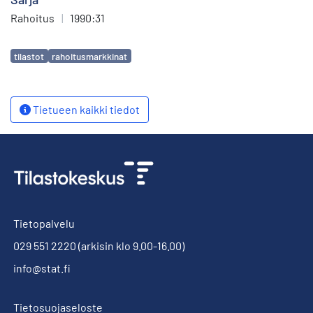
Rahoitus
|
1990:31
Avainsanat
tilastot
rahoitusmarkkinat
Tietueen kaikki tiedot
Tietopalvelu
029 551 2220
(arkisin klo 9.00-16.00)
info@stat.fi
Tietosuojaseloste