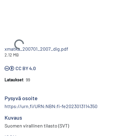
Ladataan...
xmatka_200701_2007_dig.pdf
2.12 MB
CC BY 4.0
Lataukset
99
Pysyvä osoite
https://urn.fi/URN:NBN:fi-fe2023013114350
Kuvaus
Suomen virallinen tilasto (SVT)