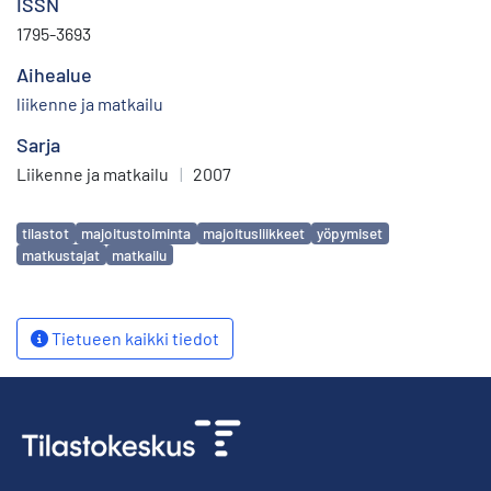
ISSN
1795-3693
Aihealue
liikenne ja matkailu
Sarja
Liikenne ja matkailu
|
2007
Avainsanat
tilastot
majoitustoiminta
majoitusliikkeet
yöpymiset
matkustajat
matkailu
Tietueen kaikki tiedot