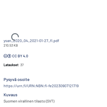
Ladataan...
ysan_2020_04_2021-01-27_fi.pdf
210.53 KB
CC BY 4.0
Lataukset
37
Pysyvä osoite
https://urn.fi/URN:NBN:fi-fe20230907121719
Kuvaus
Suomen virallinen tilasto (SVT)