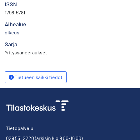
ISSN
1798-5781
Aihealue
oikeus
Sarja
Yrityssaneeraukset
Tietueen kaikki tiedot
Tietopalvelu
029 551 2220
(arkisin klo 9.00-16.00)