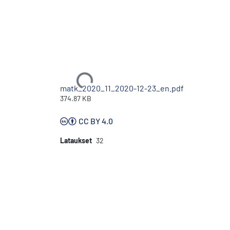
Ladataan...
matk_2020_11_2020-12-23_en.pdf
374.87 KB
CC BY 4.0
Lataukset
32