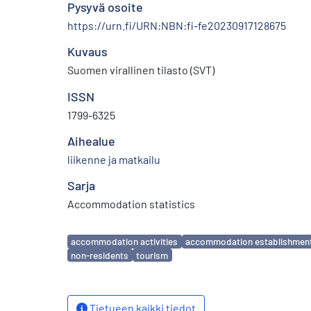
Pysyvä osoite
https://urn.fi/URN:NBN:fi-fe20230917128675
Kuvaus
Suomen virallinen tilasto (SVT)
ISSN
1799-6325
Aihealue
liikenne ja matkailu
Sarja
Accommodation statistics
Avainsanat
accommodation activities
accommodation establishmen
non-residents
tourism
Tietueen kaikki tiedot