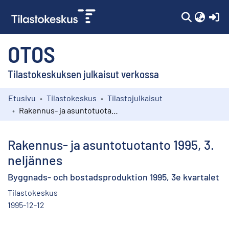
(c
OTOS
Tilastokeskuksen julkaisut verkossa
Etusivu
Tilastokeskus
Tilastojulkaisut
Kokoelmat
Rakennus- ja asuntotuotanto 1995, 3. neljännes
Selaa
Rakennus- ja asuntotuotanto 1995, 3.
neljännes
Byggnads- och bostadsproduktion 1995, 3e kvartalet
Tilastokeskus
1995-12-12