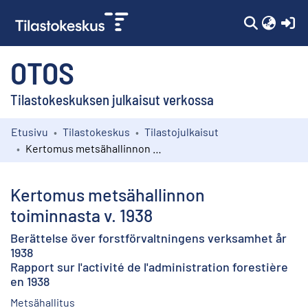
(c
OTOS
Tilastokeskuksen julkaisut verkossa
Etusivu
Tilastokeskus
Tilastojulkaisut
Kokoelmat
Kertomus metsähallinnon toiminnasta v. 1938
Selaa
Kertomus metsähallinnon
toiminnasta v. 1938
Berättelse över forstförvaltningens verksamhet år
1938
Rapport sur l'activité de l'administration forestière
en 1938
Metsähallitus