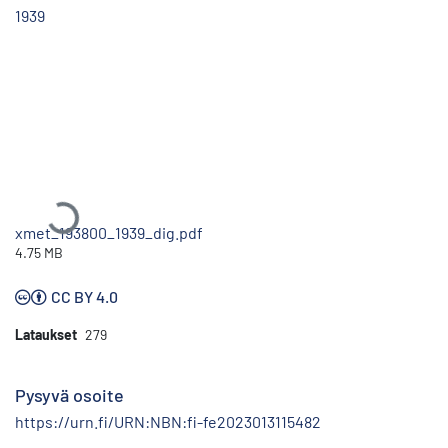
1939
Ladataan...
xmet_193800_1939_dig.pdf
4.75 MB
CC BY 4.0
Lataukset
279
Pysyvä osoite
https://urn.fi/URN:NBN:fi-fe2023013115482