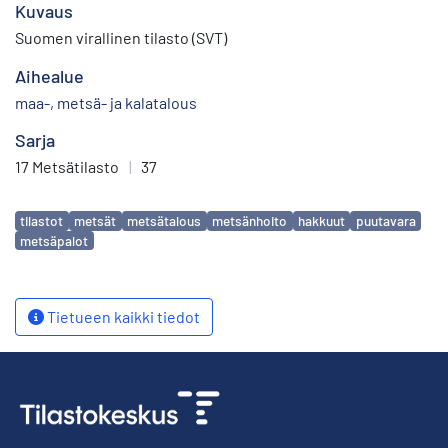
Kuvaus
Suomen virallinen tilasto (SVT)
Aihealue
maa-, metsä- ja kalatalous
Sarja
17 Metsätilasto
|
37
Avainsanat
tilastot
metsät
metsätalous
metsänhoito
hakkuut
puutavara
metsäpalot
Tietueen kaikki tiedot