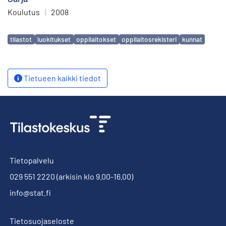
Koulutus
|
2008
Avainsanat
tilastot
luokitukset
oppilaitokset
oppilaitosrekisteri
kunnat
Tietueen kaikki tiedot
Tietopalvelu
029 551 2220
(arkisin klo 9.00-16.00)
info@stat.fi
Tietosuojaseloste