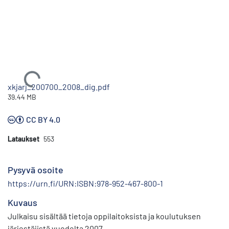
Ladataan...
xkjarj_200700_2008_dig.pdf
39.44 MB
CC BY 4.0
Lataukset
553
Pysyvä osoite
https://urn.fi/URN:ISBN:978-952-467-800-1
Kuvaus
Julkaisu sisältää tietoja oppilaitoksista ja koulutuksen
järjestäjistä vuodelta 2007