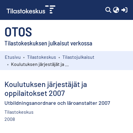
(c
OTOS
Tilastokeskuksen julkaisut verkossa
Etusivu
Tilastokeskus
Tilastojulkaisut
Kokoelmat
Koulutuksen järjestäjät ja oppilaitokset 2007
Selaa
Koulutuksen järjestäjät ja
oppilaitokset 2007
Utbildningsanordnare och läroanstalter 2007
Tilastokeskus
2008