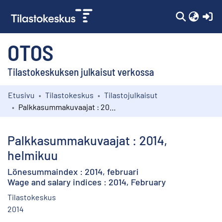
(c
OTOS
Tilastokeskuksen julkaisut verkossa
Etusivu
Tilastokeskus
Tilastojulkaisut
Kokoelmat
Palkkasummakuvaajat : 2014, helmikuu
Selaa
Palkkasummakuvaajat : 2014,
helmikuu
Lönesummaindex : 2014, februari
Wage and salary indices : 2014, February
Tilastokeskus
2014