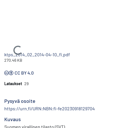
Ladataan...
ktps_2014_02_2014-04-10_fi.pdf
270.46 KB
CC BY 4.0
Lataukset
29
Pysyvä osoite
https://urn.fi/URN:NBN:fi-fe20230918129704
Kuvaus
Suomen virallinen tilasto (SVT)