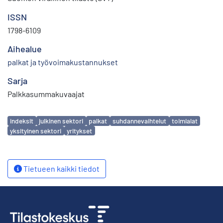
ISSN
1798-6109
Aihealue
palkat ja työvoimakustannukset
Sarja
Palkkasummakuvaajat
Avainsanat
indeksit
julkinen sektori
palkat
suhdannevaihtelut
toimialat
yksityinen sektori
yritykset
Tietueen kaikki tiedot