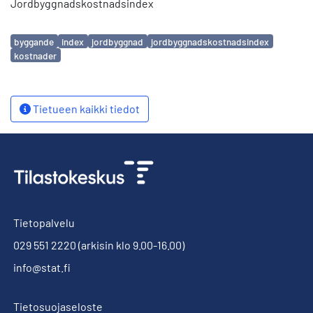
Jordbyggnadskostnadsindex
Avainsanat
byggande
index
jordbyggnad
jordbyggnadskostnadsindex
kostnader
Tietueen kaikki tiedot
Tietopalvelu
029 551 2220
(arkisin klo 9.00-16.00)
info@stat.fi
Tietosuojaseloste