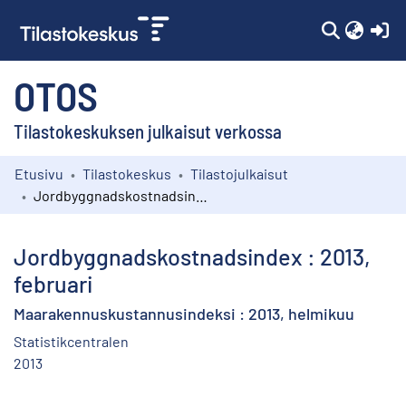
(c
OTOS
Tilastokeskuksen julkaisut verkossa
Etusivu
Tilastokeskus
Tilastojulkaisut
Kokoelmat
Jordbyggnadskostnadsindex : 2013, februari
Selaa
Jordbyggnadskostnadsindex : 2013,
februari
Maarakennuskustannusindeksi : 2013, helmikuu
Statistikcentralen
2013