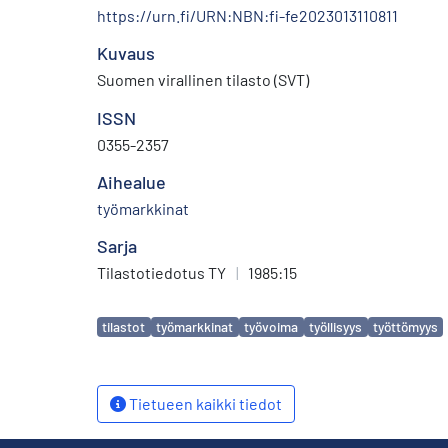
https://urn.fi/URN:NBN:fi-fe2023013110811
Kuvaus
Suomen virallinen tilasto (SVT)
ISSN
0355-2357
Aihealue
työmarkkinat
Sarja
Tilastotiedotus TY
|
1985:15
Avainsanat
tilastot
työmarkkinat
työvoima
työllisyys
työttömyys
Tietueen kaikki tiedot