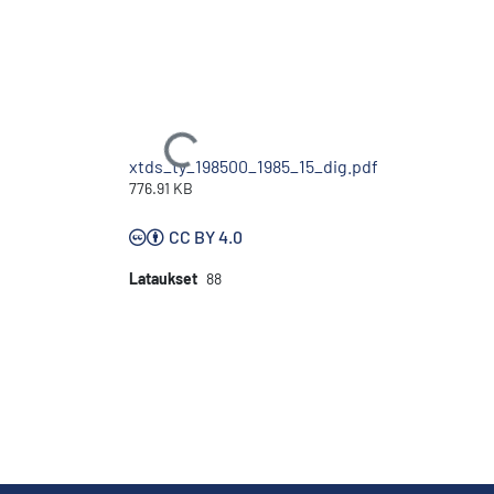
Ladataan...
xtds_ty_198500_1985_15_dig.pdf
776.91 KB
CC BY 4.0
Lataukset
88