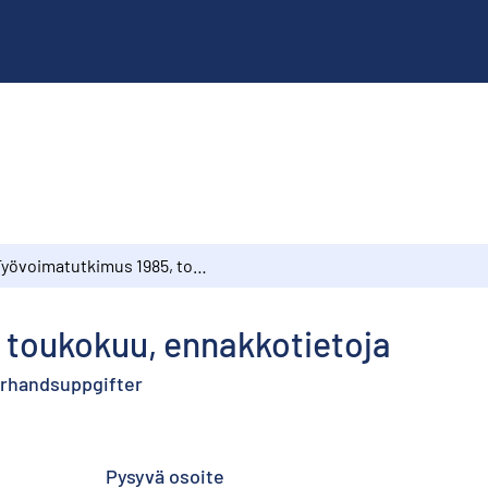
Työvoimatutkimus 1985, toukokuu, ennakkotietoja
 toukokuu, ennakkotietoja
örhandsuppgifter
Pysyvä osoite