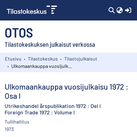
(c
OTOS
Tilastokeskuksen julkaisut verkossa
Etusivu
Tilastokeskus
Tilastojulkaisut
Kokoelmat
Ulkomaankauppa vuosijulkaisu 1972 : Osa I
Selaa
Ulkomaankauppa vuosijulkaisu 1972 :
Osa I
Utrikeshandel årspublikation 1972 : Del I
Foreign Trade 1972 : Volume I
Tullihallitus
1973