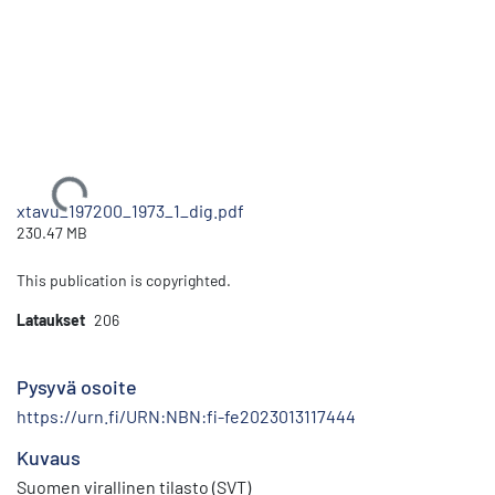
Ladataan...
xtavu_197200_1973_1_dig.pdf
230.47 MB
This publication is copyrighted.
Lataukset
206
Pysyvä osoite
https://urn.fi/URN:NBN:fi-fe2023013117444
Kuvaus
Suomen virallinen tilasto (SVT)