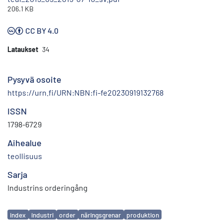
206.1 KB
CC BY 4.0
Lataukset
34
Pysyvä osoite
https://urn.fi/URN:NBN:fi-fe20230919132768
ISSN
1798-6729
Aihealue
teollisuus
Sarja
Industrins orderingång
Avainsanat
index
industri
order
näringsgrenar
produktion