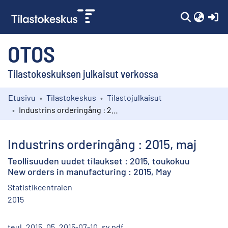
(c
OTOS
Tilastokeskuksen julkaisut verkossa
Etusivu
Tilastokeskus
Tilastojulkaisut
Kokoelmat
Industrins orderingång : 2015, maj
Selaa
Industrins orderingång : 2015, maj
Teollisuuden uudet tilaukset : 2015, toukokuu
New orders in manufacturing : 2015, May
Statistikcentralen
2015
teul_2015_05_2015-07-10_sv.pdf