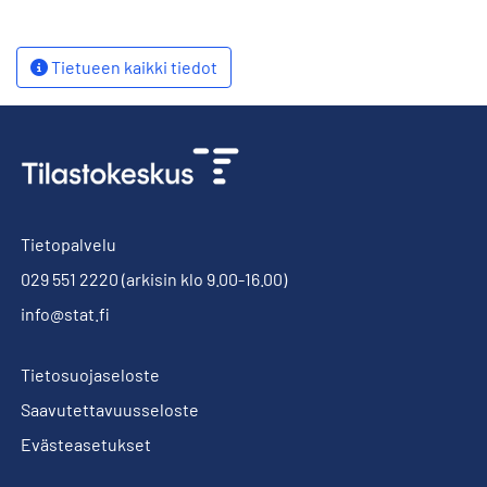
Tietueen kaikki tiedot
Tietopalvelu
029 551 2220
(arkisin klo 9.00-16.00)
info@stat.fi
Tietosuojaseloste
Saavutettavuusseloste
Evästeasetukset